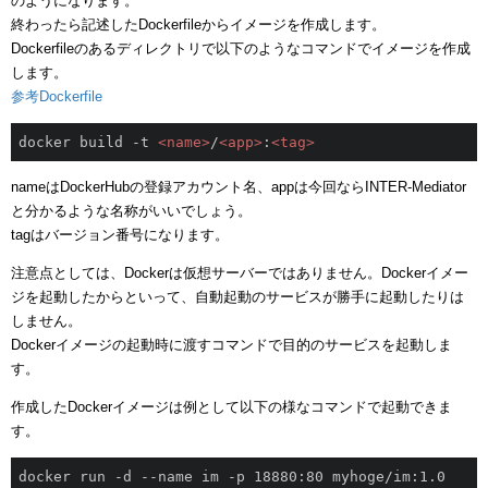
のようになります。
終わったら記述したDockerfileからイメージを作成します。
Dockerfileのあるディレクトリで以下のようなコマンドでイメージを作成
します。
参考Dockerfile
docker build -t 
<
name
>
/
<
app
>
:
<
tag
>
nameはDockerHubの登録アカウント名、appは今回ならINTER-Mediator
と分かるような名称がいいでしょう。
tagはバージョン番号になります。
注意点としては、Dockerは仮想サーバーではありません。Dockerイメー
ジを起動したからといって、自動起動のサービスが勝手に起動したりは
しません。
Dockerイメージの起動時に渡すコマンドで目的のサービスを起動しま
す。
作成したDockerイメージは例として以下の様なコマンドで起動できま
す。
docker run -d --name im -p 18880:80 myhoge/im:1.0