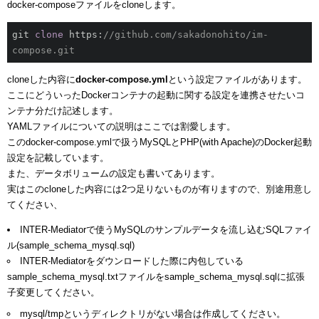
docker-composeファイルをcloneします。
git 
clone
 https:
//github.com/sakadonohito/im-
compose.git 
cloneした内容に
docker-compose.yml
という設定ファイルがあります。
ここにどういったDockerコンテナの起動に関する設定を連携させたいコ
ンテナ分だけ記述します。
YAMLファイルについての説明はここでは割愛します。
このdocker-compose.ymlで扱うMySQLとPHP(with Apache)のDocker起動
設定を記載しています。
また、データボリュームの設定も書いてあります。
実はこのcloneした内容には2つ足りないものが有りますので、別途用意し
てください、
INTER-Mediatorで使うMySQLのサンプルデータを流し込むSQLファイ
ル(sample_schema_mysql.sql)
INTER-Mediatorをダウンロードした際に内包している
sample_schema_mysql.txtファイルをsample_schema_mysql.sqlに拡張
子変更してください。
mysql/tmpというディレクトリがない場合は作成してください。