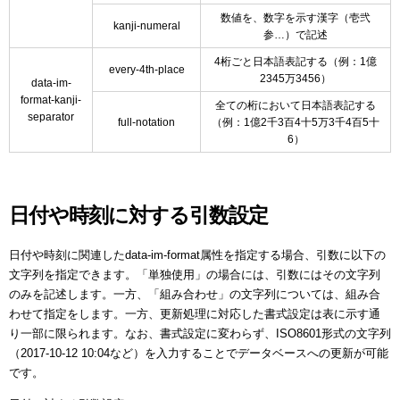
数値を、数字を示す漢字（壱弐
kanji-numeral
参…）で記述
4桁ごと日本語表記する（例：1億
every-4th-place
2345万3456）
data-im-
format-kanji-
全ての桁において日本語表記する
separator
full-notation
（例：1億2千3百4十5万3千4百5十
6）
日付や時刻に対する引数設定
日付や時刻に関連したdata-im-format属性を指定する場合、引数に以下の
文字列を指定できます。「単独使用」の場合には、引数にはその文字列
のみを記述します。一方、「組み合わせ」の文字列については、組み合
わせて指定をします。一方、更新処理に対応した書式設定は表に示す通
り一部に限られます。なお、書式設定に変わらず、ISO8601形式の文字列
（2017-10-12 10:04など）を入力することでデータベースへの更新が可能
です。