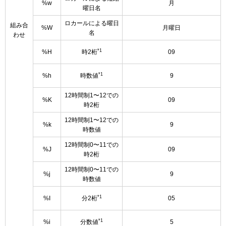
%w
月
曜日名
ロカールによる曜日
組み合
%W
月曜日
名
わせ
*1
%H
時2桁
09
*1
%h
時数値
9
12時間制1〜12での
%K
09
時2桁
12時間制1〜12での
%k
9
時数値
12時間制0〜11での
%J
09
時2桁
12時間制0〜11での
%j
9
時数値
*1
%I
分2桁
05
*1
%i
分数値
5