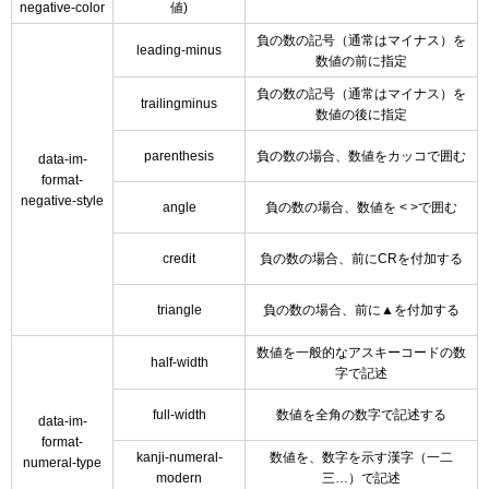
negative-color
値)
負の数の記号（通常はマイナス）を
leading-minus
数値の前に指定
負の数の記号（通常はマイナス）を
trailingminus
数値の後に指定
parenthesis
負の数の場合、数値をカッコで囲む
data-im-
format-
negative-style
angle
負の数の場合、数値を < >で囲む
credit
負の数の場合、前にCRを付加する
triangle
負の数の場合、前に▲を付加する
数値を一般的なアスキーコードの数
half-width
字で記述
full-width
数値を全角の数字で記述する
data-im-
format-
kanji-numeral-
数値を、数字を示す漢字（一二
numeral-type
modern
三…）で記述