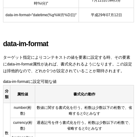
7月12日の9時5分
時%i分)"
data-im-format="datetime(%g%M月%D日)"
平成29年07月12日
data-im-format
ターゲット指定によりコンテキストの値を要素に設定する時、その要素
にdata-im-format属性があれば、書式化されるようになります。この設定
は排他的なので、どれか1つが設定されていることが期待されます。
data-im-formatに設定可能な値
分
属性値
書式化の動作
類
number(桁
数値に関する書式化を行う。桁数は少数以下の桁数で、省
数)
略すると0とみなす
currency(桁
通過記号を伴う書式化を行う。桁数は少数以下の桁数で、
数)
省略すると0とみなす
数