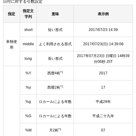
日付に対する引数設定
指定文
指定
意味
表示例
字列
short
短い形式
2017/07/23 14:39
単独使
middle
よく利用される形式
2017/07/23(日) 14:39:06
用
2017年07月23日 日曜日 14時39
long
長い形式
分06秒 JST
*1
%Y
西暦4桁
2017
*1
%y
西暦2桁
17
%g
ロカールによる年数
平成29年
%G
ロカールによる年数
平成二十九年
*1
%M
月2桁
07