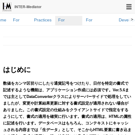
INTER-Mediator
>
ome
For
Practices
For
For
Develop
novices
developers
Programmers
Blog
はじめに
数値をカンマ区切りにしたり通貨記号をつけたり、日付を特定の書式で
記述するような機能は、アプリケーション作成には必須です。Ver.5.6ま
では主としてDataConverterクラスによりサーバーサイドで処理をしてい
ましたが、変更や計算結果更新に対する書式設定が適用されない場合が
ありました。この書式設定の仕組みをクライアントサイドで指定をする
ようにして、書式の適用を確実に行います。書式の適用は、HTMLの属性
に記述を行います。データベースはもちろん、コンテキストにキャッシ
ュされる内容までは「生データ」として、そこからHTML要素に書き込ま