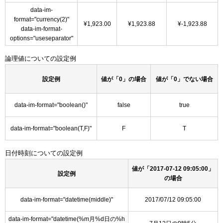
data-im-
format="currency(2)"
¥1,923.00
¥1,923.88
¥-1,923.88
data-im-format-
options="useseparator"
論理値についての設定例
設定例
値が「0」の場合
値が「0」でない場合
data-im-format="boolean()"
false
true
data-im-format="boolean(T,F)"
F
T
日付時刻についての設定例
値が「2017-07-12 09:05:00」
設定例
の場合
data-im-format="datetime(middle)"
2017/07/12 09:05:00
data-im-format="datetime(%m月%d日の%h