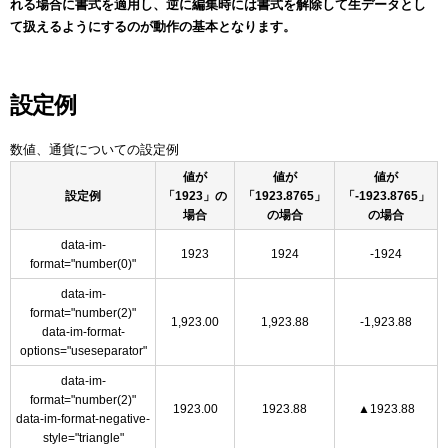
れる場合に書式を適用し、逆に編集時には書式を解除して生データとし
て扱えるようにするのが動作の基本となります。
設定例
数値、通貨についての設定例
値が
値が
値が
設定例
「1923」の
「1923.8765」
「-1923.8765」
場合
の場合
の場合
data-im-
1923
1924
-1924
format="number(0)"
data-im-
format="number(2)"
1,923.00
1,923.88
-1,923.88
data-im-format-
options="useseparator"
data-im-
format="number(2)"
1923.00
1923.88
▲1923.88
data-im-format-negative-
style="triangle"