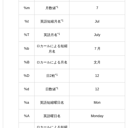
*1
%m
月数値
7
*1
%t
英語短縮月名
Jul
*1
%T
英語月名
July
ロカールによる短縮
%b
７月
月名
%B
ロカールによる月名
文月
*1
%D
日2桁
12
*1
%d
日数値
12
%a
英語短縮曜日名
Mon
%A
英語曜日名
Monday
ロカールによる短縮