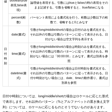
boolean(true
値
論理値を表現する。引数にはtrueとfalseの時の表現をその
表現,false表
まま記述する。引数を省略すると、true/falseになる
現)
percent(桁
パーセント表現による書式化を行う。桁数は少数以下の桁
数)
数で、省略すると0とみなす
引数がlong/middle/shortの場合は日付のみを書式化する。
date(書式)
それ以外の引数は引数のパターンに従って表示される。日
付がない場合は空文字列を表示する
引数がlong/middle/shortの場合は時刻のみを書式化する。
日
それ以外の引数は引数のパターンに従って表示される。時
付
time(書式)
刻がない場合には「00:00:00」とみなす。書式は別表を参
時
照
刻
引数がlong/middle/shortの場合は日付時刻を書式化する。
datetime(書
それ以外の引数は引数のパターンに従って表示される。日
式)
付や時刻がない場合には、date、timeの動作通り。書式は
別表を参照
日付や時刻については、long/middle/shortの場合はロケールに応じた形式
で表示します。それ以外のパターン（%とアルファベットの置き換え文字
列）については、ロケールに応じるものとそうでないものがあります。