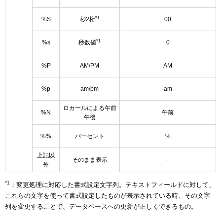
*1
%S
秒2桁
00
*1
%s
秒数値
0
%P
AM/PM
AM
%p
am/pm
am
ロカールによる午前
%N
午前
午後
%%
パーセント
%
上記以
そのまま表示
-
外
*1
：変更処理に対応した書式設定文字列。テキストフィールドに対して、
これらの文字を使って書式設定したものが表示されている時、その文字
列を変更することで、データベースへの更新が正しくできるもの。