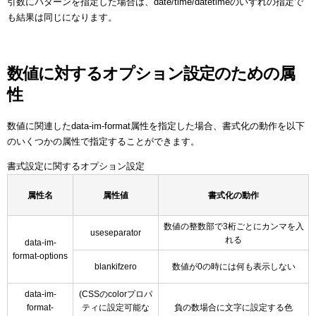
引数にパターンを指定した場合は、date/time/datetimeのいずれの指定で
も結果は同じになります。
数値に対するオプション設定のための属
性
数値に関連したdata-im-format属性を指定した場合、書式化の動作を以下
のいくつかの属性で指定することができます。
書式設定に関するオプション設定
属性名
属性値
書式化の動作
数値の整数部で3桁ごとにカンマを入
useseparator
れる
data-im-
format-options
blankifzero
数値が0の時には何も表示しない
data-im-
(CSSのcolorプロパ
format-
ティに設定可能な
負の数場合に文字に設定する色