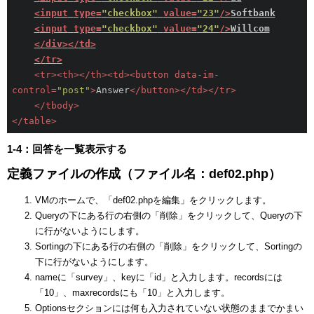
<
input
type
=
"checkbox"
value
=
"23"
/>
Softbank
<
input
type
=
"checkbox"
value
=
"24"
/>
Willcom
</
div
>
</
td
>
</
tr
>
<
tr
>
<
th
>
</
th
>
<
td
>
<
button
data-im-
control
=
"post"
>
Answer
</
button
>
</
td
>
</
tr
>
</
tbody
>
</
table
>
1-4：回答を一覧表示する
定義ファイルの作成（ファイル名：def02.php）
VMのホームで、「def02.phpを編集」をクリックします。
Queryの下にある行の右側の「削除」をクリックして、Queryの下
に行がないようにします。
Sortingの下にある行の右側の「削除」をクリックして、Sortingの
下に行がないようにします。
nameに「survey」、keyに「id」と入力します。recordsには
「10」、maxrecordsにも「10」と入力します。
Optionsセクションには何も入力されていない状態のままでかまい