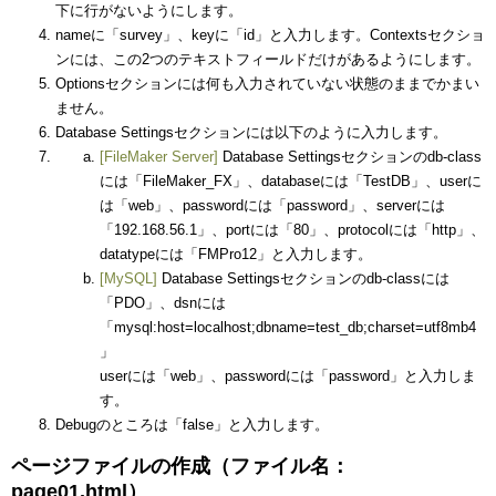
下に行がないようにします。
nameに「survey」、keyに「id」と入力します。Contextsセクショ
ンには、この2つのテキストフィールドだけがあるようにします。
Optionsセクションには何も入力されていない状態のままでかまい
ません。
Database Settingsセクションには以下のように入力します。
[FileMaker Server]
Database Settingsセクションのdb-class
には「FileMaker_FX」、databaseには「TestDB」、userに
は「web」、passwordには「password」、serverには
「192.168.56.1」、portには「80」、protocolには「http」、
datatypeには「FMPro12」と入力します。
[MySQL]
Database Settingsセクションのdb-classには
「PDO」、dsnには
「mysql:host=localhost;dbname=test_db;charset=utf8mb4
」
userには「web」、passwordには「password」と入力しま
す。
Debugのところは「false」と入力します。
ページファイルの作成（ファイル名：
page01.html）