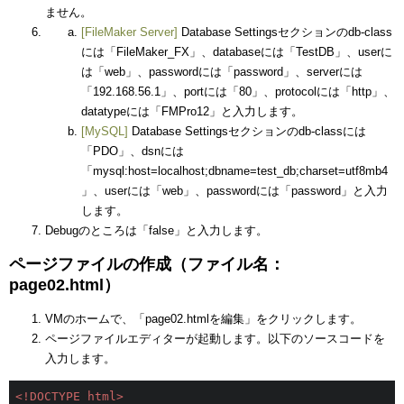
ません。
[FileMaker Server]
Database Settingsセクションのdb-class
には「FileMaker_FX」、databaseには「TestDB」、userに
は「web」、passwordには「password」、serverには
「192.168.56.1」、portには「80」、protocolには「http」、
datatypeには「FMPro12」と入力します。
[MySQL]
Database Settingsセクションのdb-classには
「PDO」、dsnには
「mysql:host=localhost;dbname=test_db;charset=utf8mb4
」、userには「web」、passwordには「password」と入力
します。
Debugのところは「false」と入力します。
ページファイルの作成（ファイル名：
page02.html）
VMのホームで、「page02.htmlを編集」をクリックします。
ページファイルエディターが起動します。以下のソースコードを
入力します。
<!DOCTYPE html>