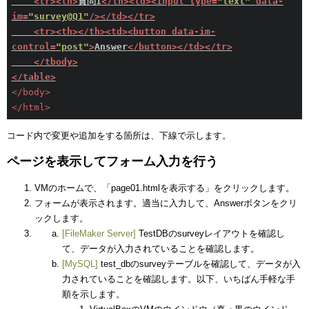
<
tr
>
<
th
>
質問1
</
th
>
<
td
>
<
input
type
=
"text"
data-
im
=
"survey@Q1"
/>
</
td
>
</
tr
>
<
tr
>
<
th
>
</
th
>
<
td
>
<
button
data-im-
control
=
"post"
>
Answer
</
button
>
</
td
>
</
tr
>
</
tbody
>
</
table
>
</
body
>
</
html
>
コード内で変更や追加をする箇所は、下線で示します。
ページを表示してフォーム入力を行う
VMのホームで、「page01.htmlを表示する」をクリックします。
フォームが表示されます。適当に入力して、Answerボタンをクリ
ックします。
[FileMaker Server]
TestDBのsurveyレイアウトを確認し
て、データが入力されていることを確認します。
[MySQL]
test_dbのsurveyテーブルを確認して、データが入
力されていることを確認します。以下、いちばん手軽な手
順を示します。