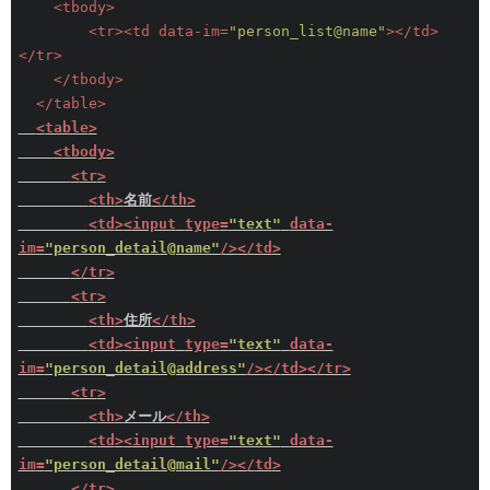
<
tbody
>
<
tr
>
<
td
data-im
=
"person_list@name"
>
</
td
>
</
tr
>
</
tbody
>
</
table
>
<
table
>
<
tbody
>
<
tr
>
<
th
>
名前
</
th
>
<
td
>
<
input
type
=
"text"
data-
im
=
"person_detail@name"
/>
</
td
>
</
tr
>
<
tr
>
<
th
>
住所
</
th
>
<
td
>
<
input
type
=
"text"
data-
im
=
"person_detail@address"
/>
</
td
>
</
tr
>
<
tr
>
<
th
>
メール
</
th
>
<
td
>
<
input
type
=
"text"
data-
im
=
"person_detail@mail"
/>
</
td
>
</
tr
>