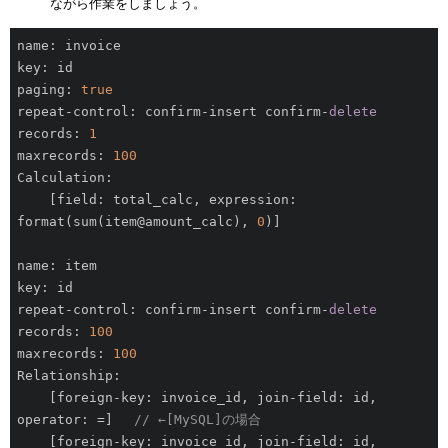
ながら作業をしましょう。
name: invoice

key: id

paging: 
true
repeat-control: confirm-insert confirm-
delete
records: 
1
maxrecords: 
100
Calculation:

    [field: total_calc, expression: 
format(sum(item@amount_calc), 
0
)]

name: item

key: id

repeat-control: confirm-insert confirm-
delete
records: 
100
maxrecords: 
100
Relationship:

    [foreign-key: invoice_id, join-field: id, 
operator: =] 　
// ←[MySQL]の場合
    [foreign-key: invoice_id, join-field: id, 