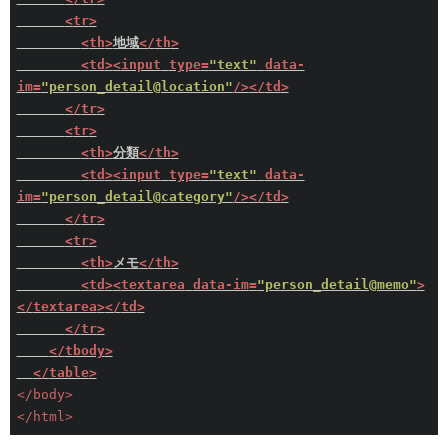
<
tr
>
<
th
>
地域
</
th
>
<
td
>
<
input
type
=
"text"
data-
im
=
"person_detail@location"
/>
</
td
>
</
tr
>
<
tr
>
<
th
>
分類
</
th
>
<
td
>
<
input
type
=
"text"
data-
im
=
"person_detail@category"
/>
</
td
>
</
tr
>
<
tr
>
<
th
>
メモ
</
th
>
<
td
>
<
textarea
data-im
=
"person_detail@memo"
>
</
textarea
>
</
td
>
</
tr
>
</
tbody
>
</
table
>
</
body
>
</
html
>