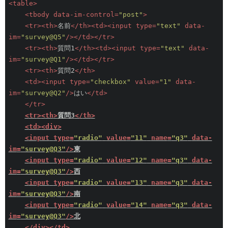
<
table
>
<
tbody
data-im-control
=
"post"
>
<
tr
>
<
th
>
名前
</
th
>
<
td
>
<
input
type
=
"text"
data-
im
=
"survey@Q5"
/>
</
td
>
</
tr
>
<
tr
>
<
th
>
質問1
</
th
>
<
td
>
<
input
type
=
"text"
data-
im
=
"survey@Q1"
/>
</
td
>
</
tr
>
<
tr
>
<
th
>
質問2
</
th
>
<
td
>
<
input
type
=
"checkbox"
value
=
"1"
data-
im
=
"survey@Q2"
/>
はい
</
td
>
</
tr
>
<
tr
>
<
th
>
質問3
</
th
>
<
td
>
<
div
>
<
input
type
=
"radio"
value
=
"11"
name
=
"q3"
data-
im
=
"survey@Q3"
/>
東
<
input
type
=
"radio"
value
=
"12"
name
=
"q3"
data-
im
=
"survey@Q3"
/>
西
<
input
type
=
"radio"
value
=
"13"
name
=
"q3"
data-
im
=
"survey@Q3"
/>
南
<
input
type
=
"radio"
value
=
"14"
name
=
"q3"
data-
im
=
"survey@Q3"
/>
北
</
div
>
</
td
>