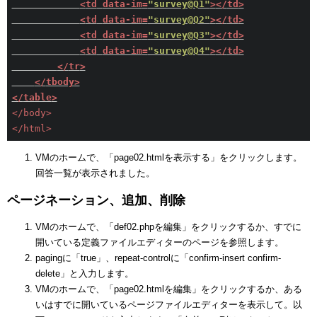
<
td
data-im
=
"survey@Q1"
>
</
td
>
<
td
data-im
=
"survey@Q2"
>
</
td
>
<
td
data-im
=
"survey@Q3"
>
</
td
>
<
td
data-im
=
"survey@Q4"
>
</
td
>
</
tr
>
</
tbody
>
</
table
>
</
body
>
</
html
>
VMのホームで、「page02.htmlを表示する」をクリックします。
回答一覧が表示されました。
ページネーション、追加、削除
VMのホームで、「def02.phpを編集」をクリックするか、すでに
開いている定義ファイルエディターのページを参照します。
pagingに「true」、repeat-controlに「confirm-insert confirm-
delete」と入力します。
VMのホームで、「page02.htmlを編集」をクリックするか、ある
いはすでに開いているページファイルエディターを表示して。以