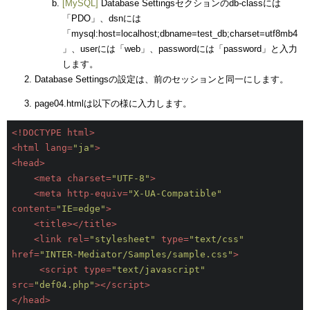
[MySQL]
Database Settingsセクションのdb-classには
「PDO」、dsnには
「mysql:host=localhost;dbname=test_db;charset=utf8mb4
」、userには「web」、passwordには「password」と入力
します。
Database Settingsの設定は、前のセッションと同一にします。
page04.htmlは以下の様に入力します。
<!DOCTYPE html>
<
html
lang
=
"ja"
>
<
head
>
<
meta
charset
=
"UTF-8"
>
<
meta
http-equiv
=
"X-UA-Compatible"
content
=
"IE=edge"
>
<
title
>
</
title
>
<
link
rel
=
"stylesheet"
type
=
"text/css"
href
=
"INTER-Mediator/Samples/sample.css"
>
<
script
type
=
"text/javascript"
src
=
"def04.php"
>
</
script
>
</
head
>