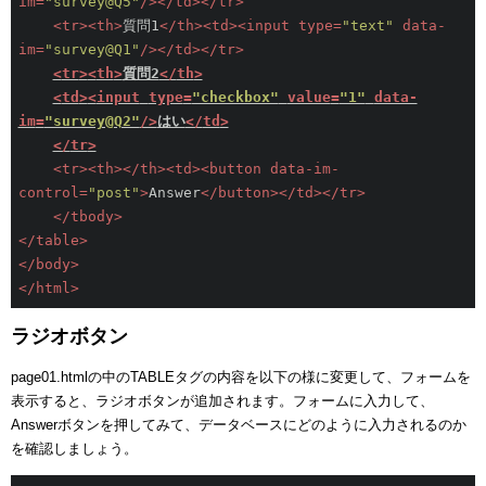
im
=
"survey@Q5"
/>
</
td
>
</
tr
>
<
tr
>
<
th
>
質問1
</
th
>
<
td
>
<
input
type
=
"text"
data-
im
=
"survey@Q1"
/>
</
td
>
</
tr
>
<
tr
>
<
th
>
質問2
</
th
>
<
td
>
<
input
type
=
"checkbox"
value
=
"1"
data-
im
=
"survey@Q2"
/>
はい
</
td
>
</
tr
>
<
tr
>
<
th
>
</
th
>
<
td
>
<
button
data-im-
control
=
"post"
>
Answer
</
button
>
</
td
>
</
tr
>
</
tbody
>
</
table
>
</
body
>
</
html
>
ラジオボタン
page01.htmlの中のTABLEタグの内容を以下の様に変更して、フォームを
表示すると、ラジオボタンが追加されます。フォームに入力して、
Answerボタンを押してみて、データベースにどのように入力されるのか
を確認しましょう。