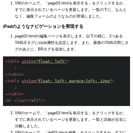
VMのホームで、「page03.htmlを表示する」をクリックするか、
すでに表示されているページを更新します。一覧の下に、なんと
なく、編集フォームのようなものが登場しました。
iPadのようなナビゲーションを実現する
page03.htmlの編集ページを表示します。以下の様に、2つある
TABLEタグにstyle属性を設定します。また、最後のTABLE閉じタ
グのあとに、BRタグを追加します。
<
table
style
=
"float: left"
>
</
table
>
<
table
style
=
"float: left; margin-left: 12px"
>
</
table
>
<
br
clear
=
"all"
/>
VMのホームで、「page03.htmlを表示する」をクリックするか、
すでに表示されているページを更新します。一覧と詳細が左右に
分離しました。
VMのホームで、「def03.phpを編集」をクリックするか、すでに