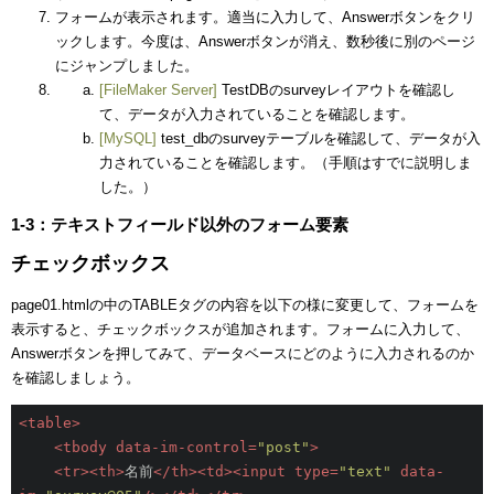
フォームが表示されます。適当に入力して、Answerボタンをクリ
ックします。今度は、Answerボタンが消え、数秒後に別のページ
にジャンプしました。
[FileMaker Server]
TestDBのsurveyレイアウトを確認し
て、データが入力されていることを確認します。
[MySQL]
test_dbのsurveyテーブルを確認して、データが入
力されていることを確認します。（手順はすでに説明しま
した。）
1-3：テキストフィールド以外のフォーム要素
チェックボックス
page01.htmlの中のTABLEタグの内容を以下の様に変更して、フォームを
表示すると、チェックボックスが追加されます。フォームに入力して、
Answerボタンを押してみて、データベースにどのように入力されるのか
を確認しましょう。
<
table
>
<
tbody
data-im-control
=
"post"
>
<
tr
>
<
th
>
名前
</
th
>
<
td
>
<
input
type
=
"text"
data-