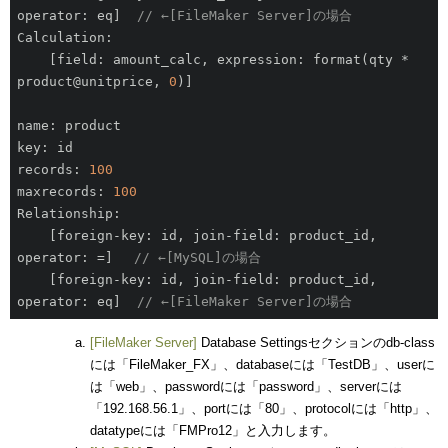
operator: eq]  
// ←[FileMaker Server]の場合
Calculation:

    [field: amount_calc, expression: format(qty * 
product@unitprice, 
0
)]

name: product

key: id

records: 
100
maxrecords: 
100
Relationship:

    [foreign-key: id, join-field: product_id, 
operator: =] 　
// ←[MySQL]の場合
    [foreign-key: id, join-field: product_id, 
operator: eq]  
// ←[FileMaker Server]の場合
[FileMaker Server]
Database Settingsセクションのdb-class
には「FileMaker_FX」、databaseには「TestDB」、userに
は「web」、passwordには「password」、serverには
「192.168.56.1」、portには「80」、protocolには「http」、
datatypeには「FMPro12」と入力します。