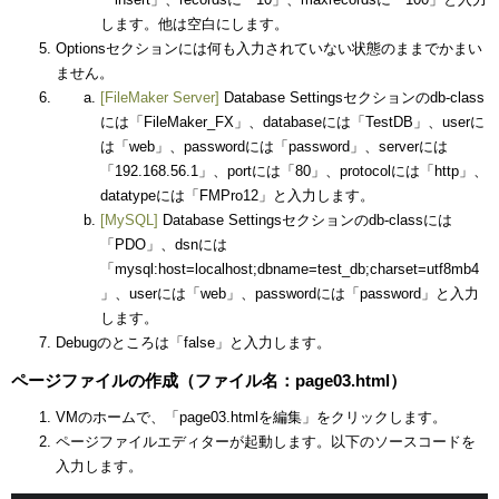
します。他は空白にします。
Optionsセクションには何も入力されていない状態のままでかまい
ません。
[FileMaker Server]
Database Settingsセクションのdb-class
には「FileMaker_FX」、databaseには「TestDB」、userに
は「web」、passwordには「password」、serverには
「192.168.56.1」、portには「80」、protocolには「http」、
datatypeには「FMPro12」と入力します。
[MySQL]
Database Settingsセクションのdb-classには
「PDO」、dsnには
「mysql:host=localhost;dbname=test_db;charset=utf8mb4
」、userには「web」、passwordには「password」と入力
します。
Debugのところは「false」と入力します。
ページファイルの作成（ファイル名：page03.html）
VMのホームで、「page03.htmlを編集」をクリックします。
ページファイルエディターが起動します。以下のソースコードを
入力します。