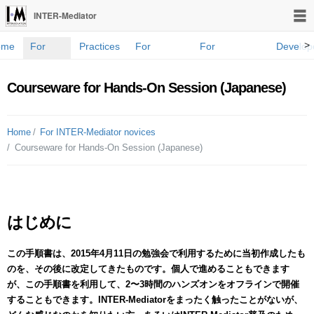
INTER-Mediator
>
ome
For
Practices
For
For
Develop
novices
developers
Programmers
Blog
Courseware for Hands-On Session (Japanese)
Home
For INTER-Mediator novices
Courseware for Hands-On Session (Japanese)
はじめに
この手順書は、2015年4月11日の勉強会で利用するために当初作成したも
のを、その後に改定してきたものです。個人で進めることもできます
が、この手順書を利用して、2〜3時間のハンズオンをオフラインで開催
することもできます。INTER-Mediatorをまったく触ったことがないが、