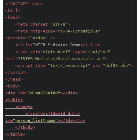
<!DOCTYPE html>
<
html
>
<
head
>
<
meta
charset
=
"UTF-8"
>
<
meta
http-equiv
=
"X-UA-Compatible"
content
=
"IE=edge"
 />
<
title
>
INTER-Mediator Demo
</
title
>
<
link
rel
=
"stylesheet"
type
=
"text/css"
href
=
"INTER-Mediator/Samples/sample.css"
>
<
script
type
=
"text/javascript"
src
=
"def03.php"
>
</
script
>
</
head
>
<
body
>
<
div
id
=
"IM_NAVIGATOR"
>
</
div
>
<
table
>
<
tbody
>
<
tr
>
<
td
>
</
td
>
<
td
data-
im
=
"person_list@name"
>
</
td
>
</
tr
>
</
tbody
>
</
table
>