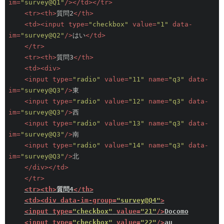
im
=
"survey@Q1"
/>
</
td
>
</
tr
>
<
tr
>
<
th
>
質問2
</
th
>
<
td
>
<
input
type
=
"checkbox"
value
=
"1"
data-
im
=
"survey@Q2"
/>
はい
</
td
>
</
tr
>
<
tr
>
<
th
>
質問3
</
th
>
<
td
>
<
div
>
<
input
type
=
"radio"
value
=
"11"
name
=
"q3"
data-
im
=
"survey@Q3"
/>
東

<
input
type
=
"radio"
value
=
"12"
name
=
"q3"
data-
im
=
"survey@Q3"
/>
西

<
input
type
=
"radio"
value
=
"13"
name
=
"q3"
data-
im
=
"survey@Q3"
/>
南

<
input
type
=
"radio"
value
=
"14"
name
=
"q3"
data-
im
=
"survey@Q3"
/>
北

</
div
>
</
td
>
</
tr
>
<
tr
>
<
th
>
質問4
</
th
>
<
td
>
<
div
data-im-group
=
"survey@Q4"
>
<
input
type
=
"checkbox"
value
=
"21"
/>
Docomo
<
input
type
=
"checkbox"
value
=
"22"
/>
au