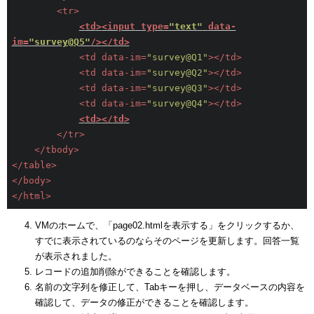
<
tr
>
<
td
>
<
input
type
=
"text"
data-
im
=
"survey@Q5"
/>
</
td
>
<
td
data-im
=
"survey@Q1"
>
</
td
>
<
td
data-im
=
"survey@Q2"
>
</
td
>
<
td
data-im
=
"survey@Q3"
>
</
td
>
<
td
data-im
=
"survey@Q4"
>
</
td
>
<
td
>
</
td
>
</
tr
>
</
tbody
>
</
table
>
</
body
>
</
html
>
VMのホームで、「page02.htmlを表示する」をクリックするか、
すでに表示されているのならそのページを更新します。回答一覧
が表示されました。
レコードの追加削除ができることを確認します。
名前の文字列を修正して、Tabキーを押し、データベースの内容を
確認して、データの修正ができることを確認します。