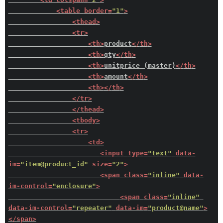
<
table
border
=
"1"
>
<
thead
>
<
tr
>
<
th
>
product
</
th
>
<
th
>
qty
</
th
>
<
th
>
unitprice (master)
</
th
>
<
th
>
amount
</
th
>
<
th
>
</
th
>
</
tr
>
</
thead
>
<
tbody
>
<
tr
>
<
td
>
<
input
type
=
"text"
data-
im
=
"item@product_id"
size
=
"2"
>
<
span
class
=
"inline"
data-
im-control
=
"enclosure"
>
<
span
class
=
"inline"
data-im-control
=
"repeater"
data-im
=
"product@name"
>
</
span
>