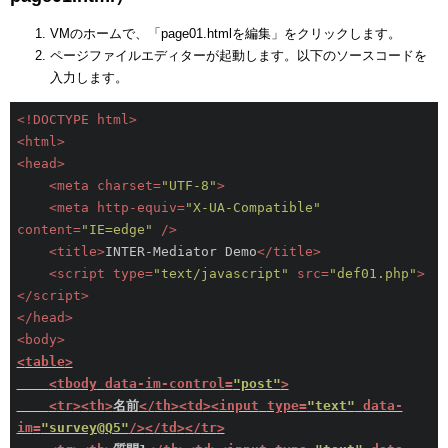
VMのホームで、「page01.htmlを編集」をクリックします。
ページファイルエディターが起動します。以下のソースコードを
入力します。
<!DOCTYPE html>
<
html
>
<
head
>
<
meta
charset
=
"UTF-8"
>
<
meta
http-equiv
=
"X-UA-Compatible"
content
=
"IE=edge"
 />
<
title
>
INTER-Mediator Demo
</
title
>
<
script
type
=
"text/javascript"
src
=
"def01.php"
>
</
script
>
</
head
>
<
body
>
<
table
>
<
tbody
data-im-control
=
"post"
>
<
tr
>
<
th
>
名前
</
th
>
<
td
>
<
input
type
=
"text"
data-
im
=
"survey@Q5"
/>
</
td
>
</
tr
>