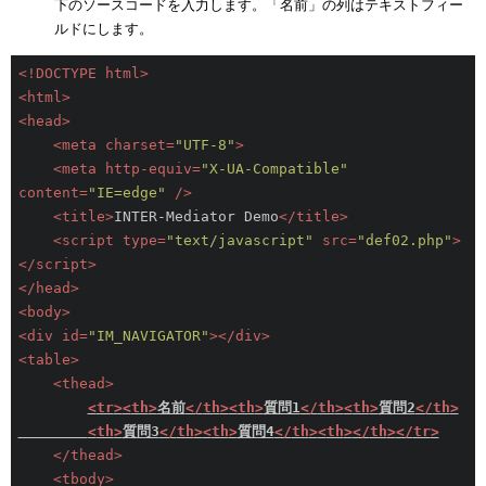
下のソースコードを入力します。「名前」の列はテキストフィー
ルドにします。
<!DOCTYPE html>
<
html
>
<
head
>
<
meta
charset
=
"UTF-8"
>
<
meta
http-equiv
=
"X-UA-Compatible"
content
=
"IE=edge"
 />
<
title
>
INTER-Mediator Demo
</
title
>
<
script
type
=
"text/javascript"
src
=
"def02.php"
>
</
script
>
</
head
>
<
body
>
<
div
id
=
"IM_NAVIGATOR"
>
</
div
>
<
table
>
<
thead
>
<
tr
>
<
th
>
名前
</
th
>
<
th
>
質問1
</
th
>
<
th
>
質問2
</
th
>
<
th
>
質問3
</
th
>
<
th
>
質問4
</
th
>
<
th
>
</
th
>
</
tr
>
</
thead
>
<
tbody
>