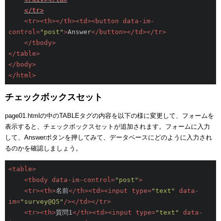
</
tr
>
<
tr
>
<
th
>
</
th
>
<
td
>
<
button
data-im-
control
=
"post"
>
Answer
</
button
>
</
td
>
</
tr
>
</
tbody
>
</
table
>
</
body
>
</
html
>
チェックボックスセット
page01.htmlの中のTABLEタグの内容を以下の様に変更して、フォームを
表示すると、チェックボックスセットが追加されます。フォームに入力
して、Answerボタンを押してみて、データベースにどのように入力され
るのかを確認しましょう。
<
table
>
<
tbody
data-im-control
=
"post"
>
<
tr
>
<
th
>
名前
</
th
>
<
td
>
<
input
type
=
"text"
data-
im
=
"survey@Q5"
/>
</
td
>
</
tr
>
<
tr
>
<
th
>
質問1
</
th
>
<
td
>
<
input
type
=
"text"
data-