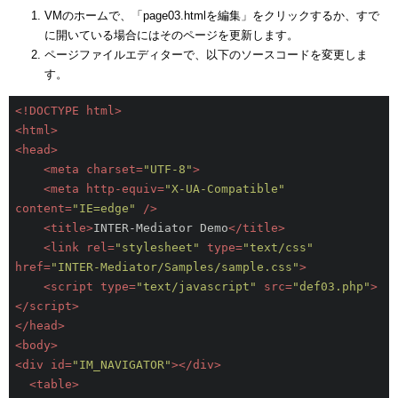
VMのホームで、「page03.htmlを編集」をクリックするか、すで
に開いている場合にはそのページを更新します。
ページファイルエディターで、以下のソースコードを変更しま
す。
<!DOCTYPE html>
<
html
>
<
head
>
<
meta
charset
=
"UTF-8"
>
<
meta
http-equiv
=
"X-UA-Compatible"
content
=
"IE=edge"
 />
<
title
>
INTER-Mediator Demo
</
title
>
<
link
rel
=
"stylesheet"
type
=
"text/css"
href
=
"INTER-Mediator/Samples/sample.css"
>
<
script
type
=
"text/javascript"
src
=
"def03.php"
>
</
script
>
</
head
>
<
body
>
<
div
id
=
"IM_NAVIGATOR"
>
</
div
>
<
table
>