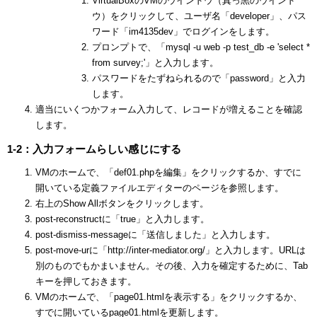
VirtualBoxのVMのウインドウ（真っ黒のウインド
ウ）をクリックして、ユーザ名「developer」、パス
ワード「im4135dev」でログインをします。
プロンプトで、「mysql -u web -p test_db -e 'select *
from survey;'」と入力します。
パスワードをたずねられるので「password」と入力
します。
適当にいくつかフォーム入力して、レコードが増えることを確認
します。
1-2：入力フォームらしい感じにする
VMのホームで、「def01.phpを編集」をクリックするか、すでに
開いている定義ファイルエディターのページを参照します。
右上のShow Allボタンをクリックします。
post-reconstructに「true」と入力します。
post-dismiss-messageに「送信しました」と入力します。
post-move-urに「http://inter-mediator.org/」と入力します。URLは
別のものでもかまいません。その後、入力を確定するために、Tab
キーを押しておきます。
VMのホームで、「page01.htmlを表示する」をクリックするか、
すでに開いているpage01.htmlを更新します。