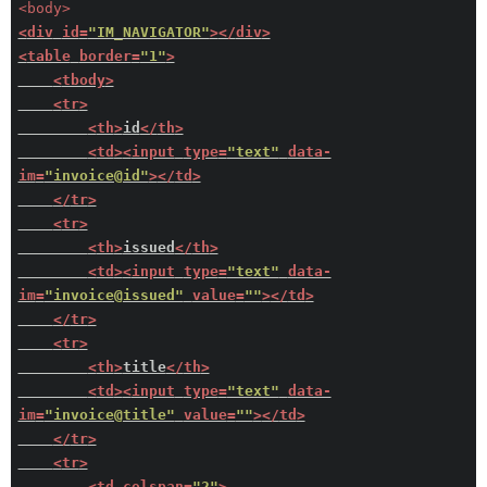
<
body
>
<
div
id
=
"IM_NAVIGATOR"
>
</
div
>
<
table
border
=
"1"
>
<
tbody
>
<
tr
>
<
th
>
id
</
th
>
<
td
>
<
input
type
=
"text"
data-
im
=
"invoice@id"
>
</
td
>
</
tr
>
<
tr
>
<
th
>
issued
</
th
>
<
td
>
<
input
type
=
"text"
data-
im
=
"invoice@issued"
value
=
""
>
</
td
>
</
tr
>
<
tr
>
<
th
>
title
</
th
>
<
td
>
<
input
type
=
"text"
data-
im
=
"invoice@title"
value
=
""
>
</
td
>
</
tr
>
<
tr
>
<
td
colspan
=
"2"
>