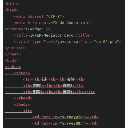
<
html
>
<
head
>
<
meta
charset
=
"UTF-8"
>
<
meta
http-equiv
=
"X-UA-Compatible"
content
=
"IE=edge"
 />
<
title
>
INTER-Mediator Demo
</
title
>
<
script
type
=
"text/javascript"
src
=
"def02.php"
>
</
script
>
</
head
>
<
body
>
<
table
>
<
thead
>
<
tr
>
<
th
>
id
</
th
>
<
th
>
名前
</
th
>
<
th
>
質問1
</
th
>
<
th
>
質問2
</
th
>
<
th
>
質問3
</
th
>
<
th
>
質問4
</
th
>
</
tr
>
</
thead
>
<
tbody
>
<
tr
>
<
td
data-im
=
"survey@id"
>
</
td
>
<
td
data-im
=
"survey@Q5"
>
</
td
>